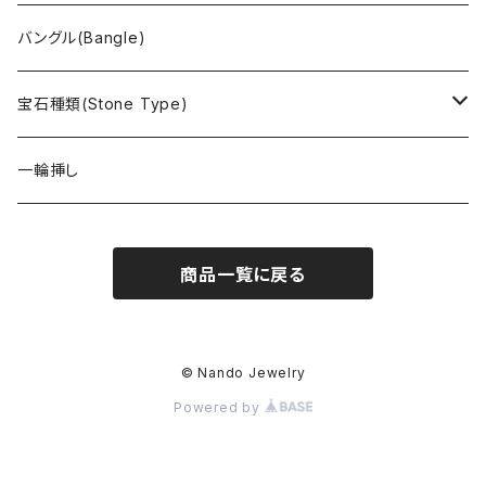
バングル(Bangle)
宝石種類(Stone Type)
アイオライト
一輪挿し
アヴァロンシェル
商品一覧に戻る
アパタイト
アフリカンストロベリークォーツ
© Nando Jewelry
Powered by
アマゾナイト