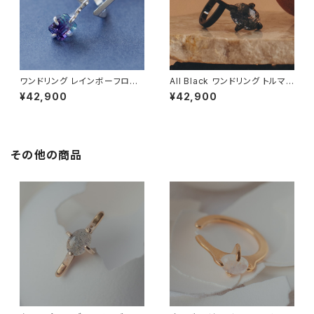
ワンドリング レインボーフロー
All Black ワンドリング トルマリ
ライト
ンインクォーツ 10x14mm タイ
¥42,900
¥42,900
プ
その他の商品