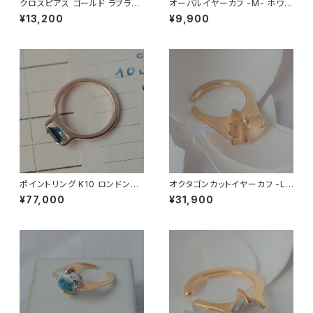
クロスピアス ゴールド ラブラド
オーバルイヤーカフ -M- ホワイ
ライト
トラブラドライト(流通名レインボ
¥13,200
¥9,900
ームーンストーン)
ポイントリング K10 ロンドンブ
オクタゴンカットイヤーカフ -L-
ルートパーズ
フローライト
¥77,000
¥31,900