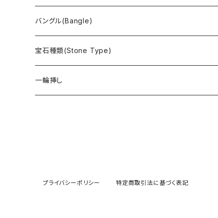
バングル(Bangle)
宝石種類(Stone Type)
アイオライト
一輪挿し
アヴァロンシェル
アパタイト
アフリカンストロベリークォーツ
プライバシーポリシー
特定商取引法に基づく表記
アマゾナイト