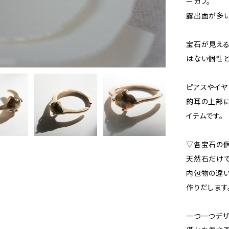
ーカフ。
露出面が多い
宝石が見える
はない個性と
ピアスやイヤ
的耳の上部に
イテムです。
▽各宝石の個
天然石だけで
内包物の違
作りだします
一つ一つデザ