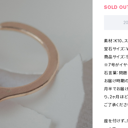
SOLD OU
2
素材：K10、
宝石サイズ：W
商品サイズ：5
※7号がイヤ
石言葉：問題
お届け時期の
月半でお届け
り、2ヶ月ほ
ご了承くださ
座を付けず、