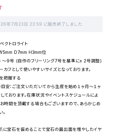
T
026年7月23日 23:59 に販売終了しました
スペクトロライト
5mm D7mm H3mm位
 〜9号 (自作のフリーリング7号を基準に± 2号調整)
ーカフとして使いやすいサイズとなっております。
を把握する
目安：ご注文いただいてから生産を始め１ヶ月〜１ヶ
しております。在庫状況やイベントスケジュールによ
どお時間を頂戴する場合もございますので、あらかじめ
い。
爪に宝石を留めることで宝石の露出面を増やしたイヤ