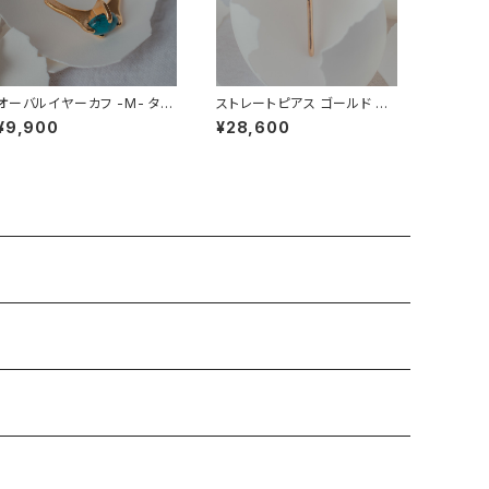
オーバルイヤーカフ -M- ター
ストレートピアス ゴールド 水
コイズ (ネットトルコ石)
晶
¥9,900
¥28,600