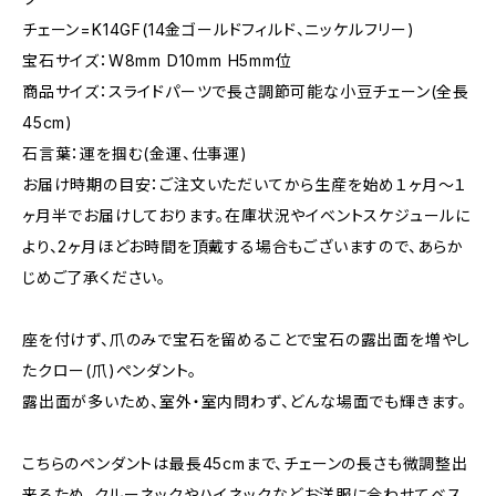
チェーン=K14GF(14金ゴールドフィルド、ニッケルフリー)
宝石サイズ：W8mm D10mm H5mm位
商品サイズ：スライドパーツで長さ調節可能な小豆チェーン(全長
45cm)
石言葉：運を掴む(金運、仕事運)
お届け時期の目安：ご注文いただいてから生産を始め１ヶ月〜１
ヶ月半でお届けしております。在庫状況やイベントスケジュールに
より、2ヶ月ほどお時間を頂戴する場合もございますので、あらか
じめご了承ください。
座を付けず、爪のみで宝石を留めることで宝石の露出面を増やし
たクロー(爪)ペンダント。
露出面が多いため、室外・室内問わず、どんな場面でも輝きます。
こちらのペンダントは最長45cmまで、チェーンの長さも微調整出
来るため、クルーネックやハイネックなどお洋服に合わせてベス