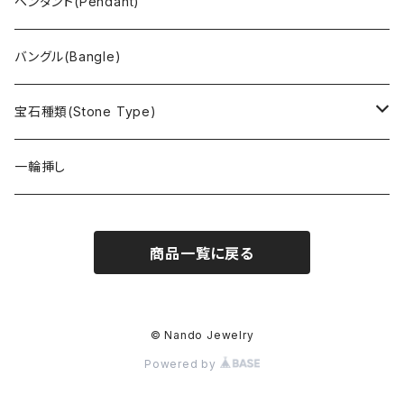
ペンダント(Pendant)
バングル(Bangle)
宝石種類(Stone Type)
アイオライト
一輪挿し
アヴァロンシェル
商品一覧に戻る
アパタイト
アフリカンストロベリークォーツ
© Nando Jewelry
Powered by
アマゾナイト