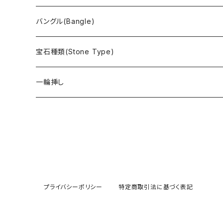
バングル(Bangle)
宝石種類(Stone Type)
アイオライト
一輪挿し
アヴァロンシェル
アパタイト
アフリカンストロベリークォーツ
プライバシーポリシー
特定商取引法に基づく表記
アマゾナイト