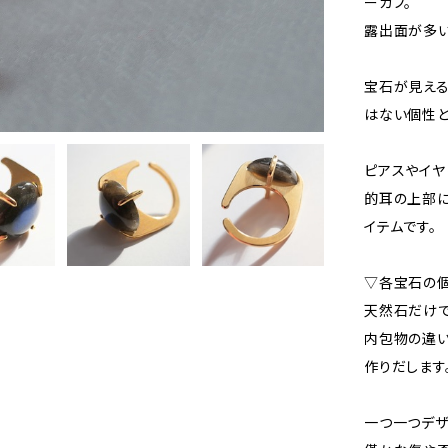
ーカフ。
露出面が多い
宝石が見える
はない個性と
ピアスやイヤ
的耳の上部に
イテムです。
▽各宝石の個
天然石だけで
内包物の違
作りだします
一つ一つデザ