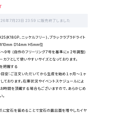
T
026年7月23日 23:59 に販売終了しました
er925(K18GP、ニッケルフリー)、ブラックラブラドライト
10mm D14mm H5mm位
5〜9号 (自作のフリーリング7号を基準に± 2号調整)
ーカフとして使いやすいサイズとなっております。
を把握する
目安：ご注文いただいてから生産を始め１ヶ月〜１ヶ
しております。在庫状況やイベントスケジュールによ
どお時間を頂戴する場合もございますので、あらかじめ
い。
爪に宝石を留めることで宝石の露出面を増やしたイヤ