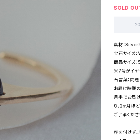
SOLD OU
2
素材：Silv
宝石サイズ：W
商品サイズ：
※7号がイヤ
石言葉：問題
お届け時期の
月半でお届け
り、2ヶ月ほ
ご了承くださ
座を付けず、