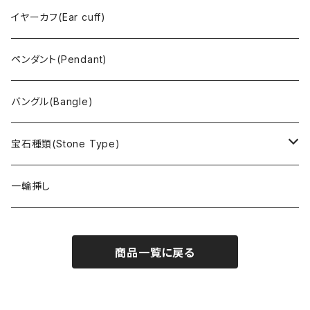
イヤーカフ(Ear cuff)
ペンダント(Pendant)
バングル(Bangle)
宝石種類(Stone Type)
アイオライト
一輪挿し
アヴァロンシェル
商品一覧に戻る
アパタイト