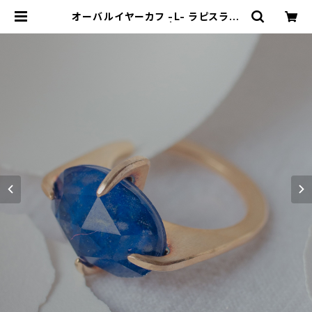
オーバルイヤーカフ -L- ラピスラズ
リ、水晶(ダブレット) | Nando Jew
elry