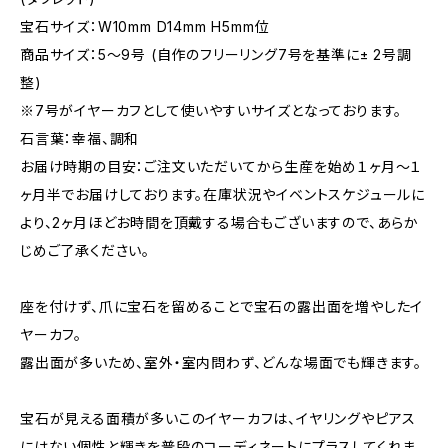
宝石サイズ：W10mm D14mm H5mm位
商品サイズ：5〜9号 (自作のフリーリング7号を基準に± 2号調
整)
※7号がイヤーカフとして使いやすいサイズとなっております。
石言葉：幸福、調和
お届け時期の目安：ご注文いただいてから生産を始め１ヶ月〜１
ヶ月半でお届けしております。在庫状況やイベントスケジュールに
より、2ヶ月ほどお時間を頂戴する場合もございますので、あらか
じめご了承ください。
座を付けず、爪に宝石を留めることで宝石の露出面を増やしたイ
ヤーカフ。
露出面が多いため、室外・室内問わず、どんな場面でも輝きます。
宝石が見える面積が多いこのイヤーカフは、イヤリングやピアス
にはない個性と輝きを普段のコーディネートにプラスしてくれま