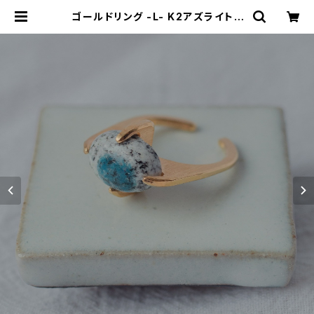
ゴールドリング -L- K2アズライト |
Nando Jewelry