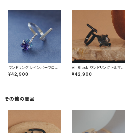
ワンドリング レインボーフロー
All Black ワンドリング トルマリ
ライト
ンインクォーツ 10x14mm タイ
¥42,900
¥42,900
プ
その他の商品