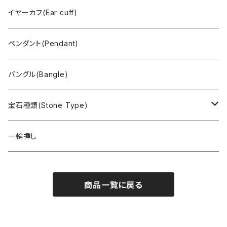
イヤーカフ(Ear cuff)
ペンダント(Pendant)
バングル(Bangle)
宝石種類(Stone Type)
アイオライト
一輪挿し
アヴァロンシェル
商品一覧に戻る
アパタイト