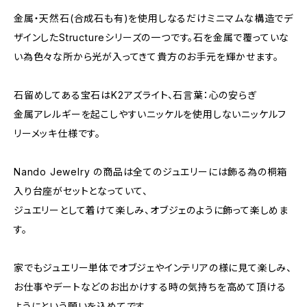
金属・天然石(合成石も有)を使用しなるだけミニマムな構造でデ
ザインしたStructureシリーズの一つです。石を金属で覆っていな
い為色々な所から光が入ってきて貴方のお手元を輝かせます。
石留めしてある宝石はK2アズライト、石言葉：心の安らぎ
金属アレルギーを起こしやすいニッケルを使用しないニッケルフ
リーメッキ仕様です。
Nando Jewelry の商品は全てのジュエリーには飾る為の桐箱
入り台座がセットとなっていて、
ジュエリーとして着けて楽しみ、オブジェのように飾って楽しめま
す。
家でもジュエリー単体でオブジェやインテリアの様に見て楽しみ、
お仕事やデートなどのお出かけする時の気持ちを高めて頂ける
ようにという願いを込めてです。