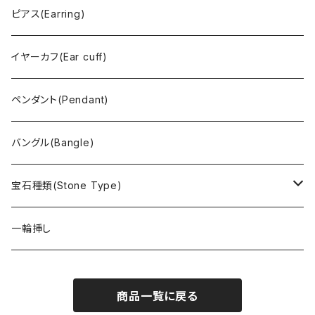
ピアス(Earring)
イヤーカフ(Ear cuff)
ペンダント(Pendant)
バングル(Bangle)
宝石種類(Stone Type)
アイオライト
一輪挿し
アヴァロンシェル
商品一覧に戻る
アパタイト