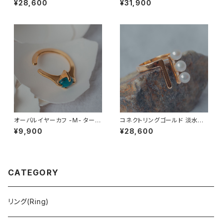
¥28,600
¥31,900
オーバルイヤーカフ -M- ターコ
コネクトリングゴールド 淡水パ
イズ (ネットトルコ石)
ール
¥9,900
¥28,600
CATEGORY
リング(Ring)